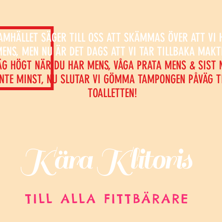
AMHÄLLET SÄGER TILL OSS ATT SKÄMMAS ÖVER ATT VI 
ENS, MEN NU ÄR DET DAGS ATT VI TAR TILLBAKA MAKT
ÄG HÖGT NÄR DU HAR MENS, VÅGA PRATA MENS & SIST 
INTE MINST, NU SLUTAR VI GÖMMA TAMPONGEN PÅVÄG T
TOALLETTEN!
Kära Klitoris
TILL ALLA FITTBÄRARE