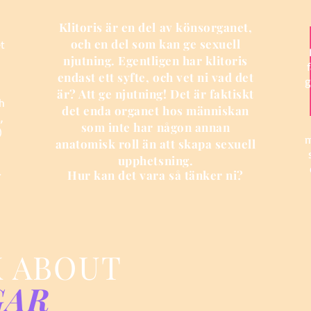
Klitoris är en del av könsorganet,
och en del som kan ge sexuell
et
njutning. Egentligen har klitoris
endast ett syfte, och vet ni vad det
g
är? Att ge njutning! Det är faktiskt
ch
det enda organet hos människan
,
som inte har någon annan
)
m
anatomisk roll än att skapa sexuell
upphetsning.
n
Hur kan det vara så tänker ni?
r
K ABOUT
GAR