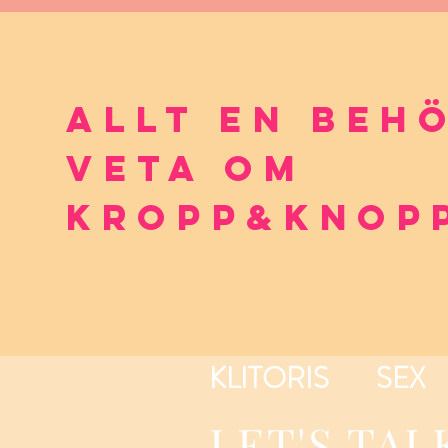
AllT en beh
veta om
kropp&Knop
KLITORIS
SEX
LET'S TAL