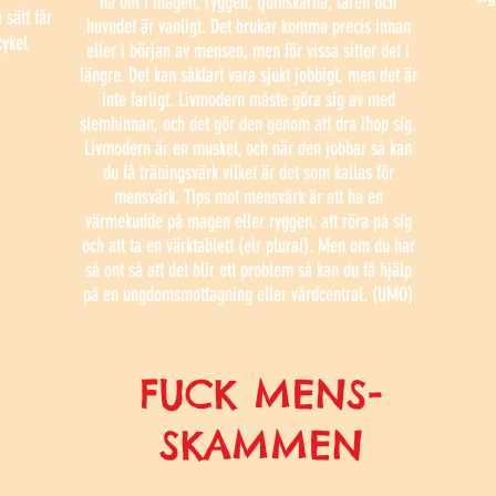
ha ont i magen, ryggen, ljumskarna, låren och
 sätt får
huvudet är vanligt. Det brukar komma precis innan
cykel
eller i början av mensen, men för vissa sitter det i
längre. Det kan såklart vara sjukt jobbigt, men det är
inte farligt. Livmodern måste göra sig av med
slemhinnan, och det gör den genom att dra ihop sig.
Livmodern är en muskel, och när den jobbar så kan
du få träningsvärk vilket är det som kallas för
mensvärk. Tips mot mensvärk är att ha en
värmekudde på magen eller ryggen, att röra på sig
och att ta en värktablett (elr plural). Men om du har
så ont så att det blir ett problem så kan du få hjälp
på en ungdomsmottagning eller vårdcentral. (UMO)
FUCK MENS-
SKAMMEN