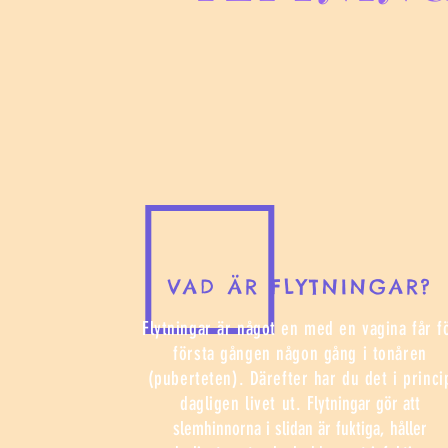
VAD ÄR FLYTNINGAR?
Flytningar är något en med en vagina får f
första gången någon gång i tonåren
(puberteten). Därefter har du det i princi
dagligen livet ut.
Flytningar gör att
slemhinnorna i slidan är fuktiga, håller