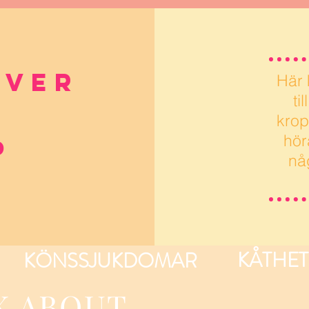
över
Här k
ti
krop
hör
p
nå
KÅTHET
KÖNSSJUKDOMAR
K ABOUT