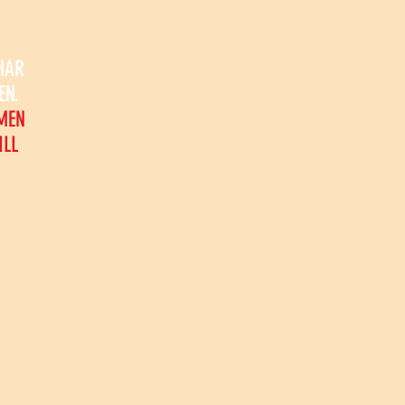
HAR
EN.
MEN
ILL