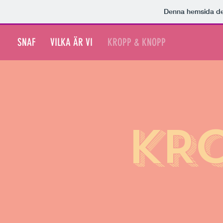
Denna hemsida d
SNAF
VILKA ÄR VI
KROPP & KNOPP
KRO