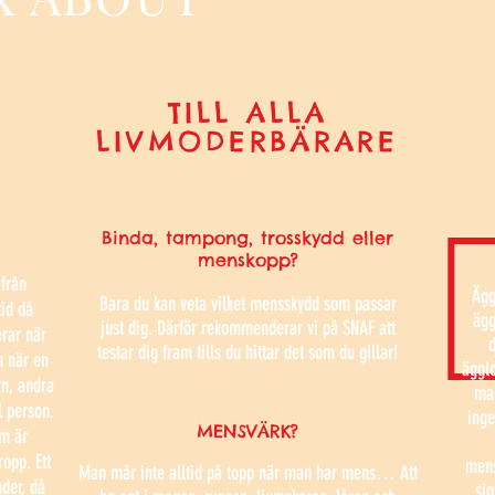
TILL ALLA
LIVMODERBÄRARE
Binda, tampong, trosskydd eller
menskopp?
från
Ägg
Bara du kan veta vilket mensskydd som passar
tid då
ägg
just dig. Därför rekommenderar vi på SNAF att
rar när
d
testar dig fram tills du hittar det som du gillar!
n när en
ägglo
rn, andra
mag
l person.
inge
MENSVÄRK?
om är
opp. Ett
mens
Man mår inte alltid på topp när man har mens… Att
nder, då
sig