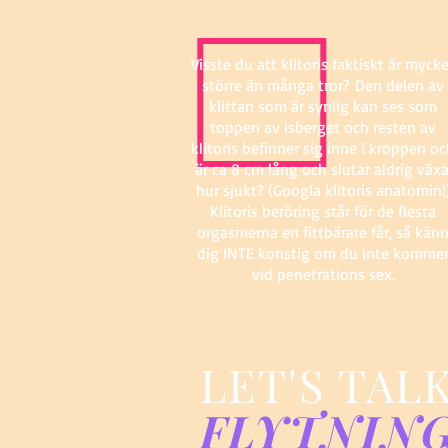
Visste du att klitoris faktiskt är myck
större än många tror?
Den delen av
klittan som är synlig kan ses som
toppen av isberget och resten av
klitoris befinner sig inne i kroppen o
är ca 8 cm lång och slutar aldrig växa
hur sjukt? (Googla klitoris anatomin!
Klitoris beröring står för de flesta
orgasmerna en fittbärare får, så kän
dig INTE konstig om du inte komme
vid penetrations sex.
LET'S TAL
FLYTNIN