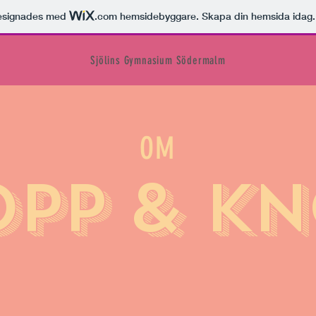
esignades med
.com
hemsidebyggare. Skapa din hemsida idag.
Sjölins Gymnasium Södermalm
OM
PP & K