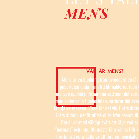
MENS
VAD ÄR MENS?
Mens är en blödning från livmodern en får 
puberteten ända fram till klimakteriet (den 
mensen upphör). På samma sätt som det varie
man kommer in i puberteten, varierar det äve
får själva mensen. Vissa får det vid 11-års ålde
17-års åldern, det är alltså olika från person til
Det är därmed väldigt svårt att säga vad s
“normalt” och inte. DU måste lära känna DIN kr
tips för att göra detta är att föra en menskale