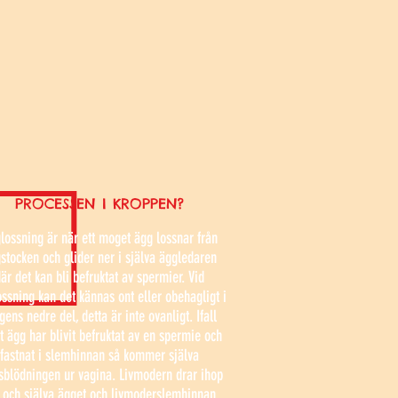
PROCESSEN I KROPPEN?
lossning är när ett moget ägg lossnar från
stocken och glider ner i själva äggledaren
är det kan bli befruktat av spermier. Vid
ssning kan det kännas ont eller obehagligt i
ens nedre del, detta är inte ovanligt. Ifall
t ägg har blivit befruktat av en spermie och
fastnat i slemhinnan så kommer själva
blödningen ur vagina. Livmodern drar ihop
 och själva ägget och livmoderslemhinnan