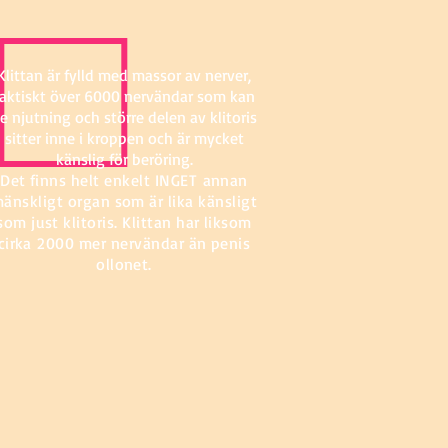
Klittan är fylld med massor av nerver,
faktiskt över 6000 nervändar som kan
e njutning och större delen av klitoris
sitter inne i kroppen och är mycket
känslig för beröring.
Det finns helt enkelt INGET annan
änskligt organ som är lika känsligt
som just klitoris. Klittan har liksom
cirka 2000 mer nervändar än penis
ollonet.